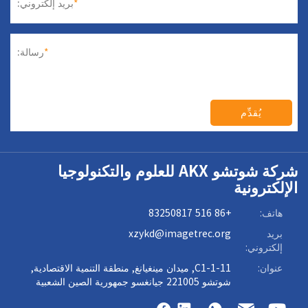
*
بريد إلكتروني:
*
رسالة:
يُقدِّم
شركة شوتشو AKX للعلوم والتكنولوجيا
الإلكترونية
هاتف:
+86 516 83250817
بريد
xzykd@imagetrec.org
إلكتروني:
عنوان:
C1-1-11, ميدان مينغيانغ, منطقة التنمية الاقتصادية,
شوتشو 221005 جيانغسو جمهورية الصين الشعبية