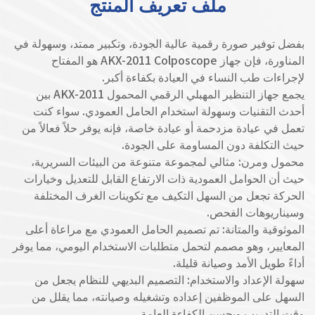
ملف تعريف المنتج
بفضل توفير صورة رقمية عالية الجودة، وتكبير ممتد، وسهولة في
المناورة، فإن جهاز AKX-2011 Colposcope هو المفتاح
لإجراءات طب النساء في العيادة بكفاءة أكبر.
يجمع جهاز التنظير المهبلي الرقمي المحمول AKX-2011 بين
أحدث التقنيات وسهولة استخدام الحامل العمودي. سواء كنت
تعمل في عيادة مزدحمة أو عيادة خاصة، فإنه يوفر حلاً فعالاً من
حيث التكلفة دون المساومة على الجودة.
محمول ومرن: مثالي لمجموعة متنوعة من البيئات السريرية،
حيث أن الحوامل العمودية ذات الارتفاع القابل للتعديل وخيارات
الحركة تجعل من السهل التكيف مع تكوينات الغرف المختلفة
وسيناريوهات الفحص.
الموثوقية والمتانة: تم تصميم الحامل العمودي مع مراعاة أعلى
المعايير، وهو مصمم لتحمل متطلبات الاستخدام اليومي، مما يوفر
أداءً طويل الأمد وصيانة قليلة.
سهولة الإعداد والاستخدام: التصميم البديهي للنظام يجعل من
السهل على الموظفين إعداده وتشغيله وصيانته، مما يقلل من
وقت التدريب ويحسن الكفاءة العامة.